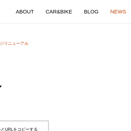
ABOUT
CAR&BIKE
BLOG
NEWS
ジリニューアル
ル
車・バイク販売買取事業
Car Bike Repair Inspection
車・バイク販売買取店舗
とURLをコピーする