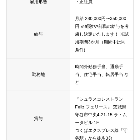
雇用形態
・正社員
月給:280,000円〜350,000
円 ※経験や前職の給与を考
給与
慮し決定いたします！ ※試
用期間3か月（期間中は同
条件)
時間外勤務手当、通勤手
勤務地
当、住宅手当、転居手当 な
ど
『シュラスコレストラン
Feliz フェリース』 茨城県
守谷市中央4-21-15 ラ・ム
賞与
ータビル 1F
つくばエクスプレス線「守
谷駅」から徒歩3分