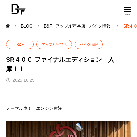
BLOG
B&F
アップル守谷店
バイク情報
SR４
B&F
アップル守谷店
バイク情報
SR４００ ファイナルエディション 入
庫！！
2025.10.29
ノーマル車！！エンジン良好！