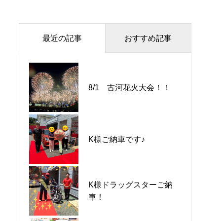
最近の記事
おすすめ記事
K様ドラッグスターご納
8/1 古河花火大会！！
車！
【スタッフ紹介】私たち
K様ご納車です♪
が笑顔でお迎えします！
アップル守谷店のアット
ホームなメンバーをご紹
介♪
K様ドラッグスターご納
BMW218ⅰ アクティブ
車！
ツアラーMスポーツ