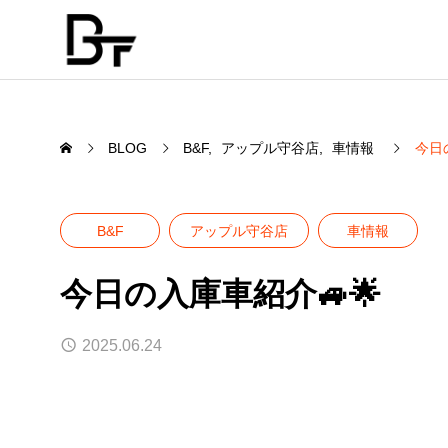
BLOG
B&F
アップル守谷店
車情報
今日
B&F
アップル守谷店
車情報
SERVICE
今日の入庫車紹介🚙🌟
弊社の事業について
2025.06.24