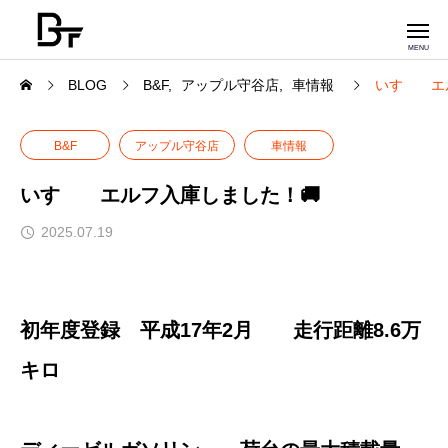
BLOG
B&F
アップル守谷店
車情報
いすゞ エ
B&F
アップル守谷店
車情報
いすゞ エルフ入庫しました！🚚
2025.07.19
初年度登録 平成17年2月 走行距離8.6万
キロ